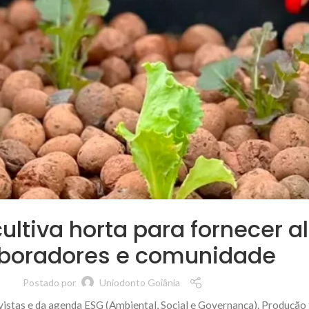
ultiva horta para fornecer 
boradores e comunidade
Postado por
Uniodonto Goiânia
vistas e da agenda ESG (Ambiental, Social e Governança). Produção f