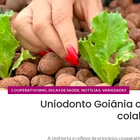
,
,
,
COOPERATIVISMO
DICAS DE SAÚDE
NOTÍCIAS
VARIEDADES
Uniodonto Goiânia c
cola
A UniHorta é reflexo de princípios cooperati