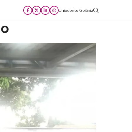
Uniodonto Goiânia
so