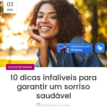
03
DEZ
DICAS DE SAÚDE
10 dicas infalíveis para
garantir um sorriso
saudável
Uniodonto Goiânia