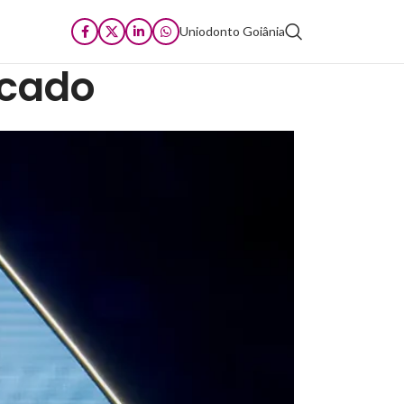
Uniodonto Goiânia
rcado