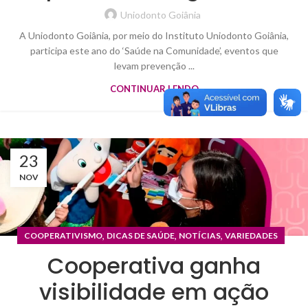
Uniodonto Goiânia
A Uniodonto Goiânia, por meio do Instituto Uniodonto Goiânia,
participa este ano do ‘Saúde na Comunidade’, eventos que
levam prevenção ...
CONTINUAR LENDO
23
NOV
,
,
,
COOPERATIVISMO
DICAS DE SAÚDE
NOTÍCIAS
VARIEDADES
Cooperativa ganha
visibilidade em ação