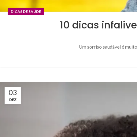
DICAS DE SAÚDE
10 dicas infalív
Um sorriso saudável é muito
03
DEZ