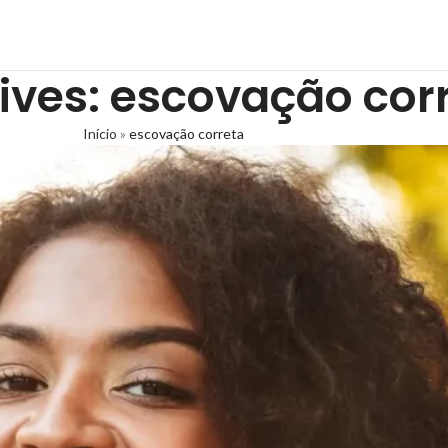
ives: escovação cor
Início
»
escovação correta