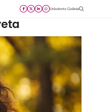
Uniodonto Goiânia
reta