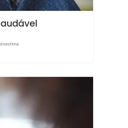
 saudável
autoestima.