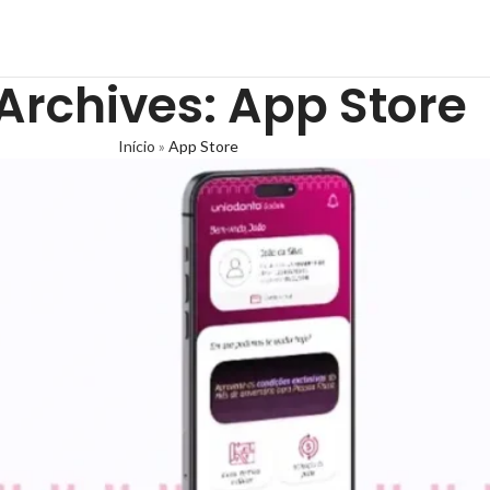
Archives: App Store
Início
»
App Store